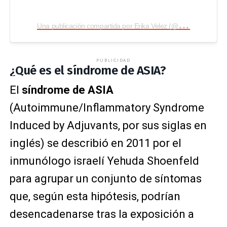
U
na publicación compartida por Erika Velez (@erikavelez)
PUBLICIDAD
¿Qué es el síndrome de ASIA?
El
síndrome de ASIA
(Autoimmune/Inflammatory Syndrome
Induced by Adjuvants, por sus siglas en
inglés) se describió en 2011 por el
inmunólogo israelí
Yehuda Shoenfeld
para agrupar un conjunto de síntomas
que, según esta hipótesis, podrían
desencadenarse tras la exposición a