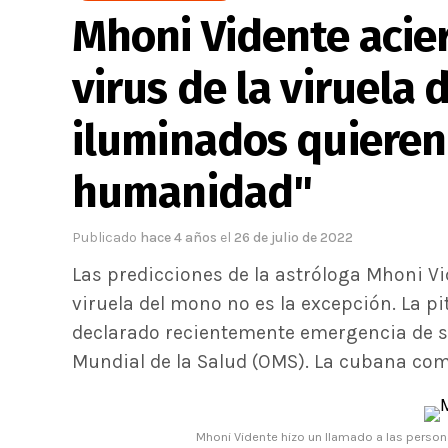
Mhoni Vidente acier
virus de la viruela 
iluminados quieren
humanidad"
Publicado
hace 4 años
el
26 de julio de 2022
Las predicciones de la astróloga Mhoni V
viruela del mono no es la excepción. La pit
declarado recientemente emergencia de sa
Mundial de la Salud (OMS). La cubana comp
Mhoni Vidente hizo un llamado a las person