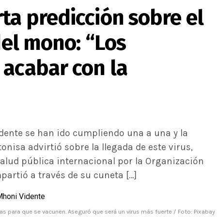
ta predicción sobre el
del mono: “Los
 acabar con la
idente se han ido cumpliendo una a una y la
onisa advirtió sobre la llegada de este virus,
lud pública internacional por la Organización
artió a través de su cuneta […]
as para que se vacunen. Aseguró que será un virus más fuerte / Foto: Pixabay