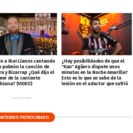
n a Ibai Llanos cantando
¿Hay posibilidades de que el
o pulmón la canción de
"Kun" Agüero dispute unos
a y Bizarrap ¿Qué dijo el
minutos en la Noche Amarilla?
mer de la cantante
Esto es lo que se sabe de la
biana? (VIDEO)
lesión en el aductor que sufrió
en la Kings League (VIDEO)
PUBLICIDAD
ONTENIDO PATROCINADO