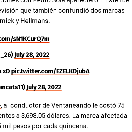
ciones con Pedro Sola aparecieron. Este fue
levisión que también confundió dos marcas
mick y Hellmans.
r.com/sN1KCurQ7m
n_26)
July 28, 2022
a xD
pic.twitter.com/EZELKDjubA
ancats11)
July 28, 2022
e
, al conductor de Ventaneando le costó 75
entes a 3,698.05 dólares. La marca afectada
5 mil pesos por cada quincena.