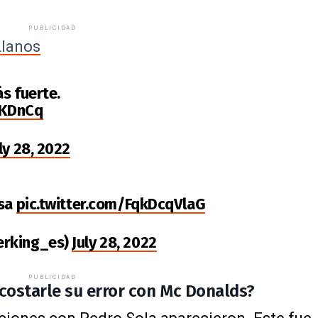
PUBLICIDAD
Llanos
s fuerte.
3KDnCq
ly 28, 2022
asa
pic.twitter.com/FqkDcqVlaG
erking_es)
July 28, 2022
PUBLICIDAD
 costarle su error con Mc Donalds?