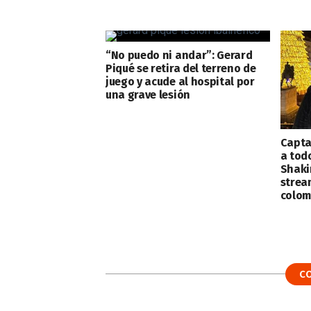
“No puedo ni andar”: Gerard
Piqué se retira del terreno de
juego y acude al hospital por
una grave lesión
Capta
a tod
Shakir
strea
colom
C