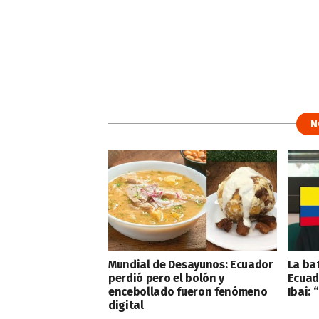
N
Mundial de Desayunos: Ecuador
La ba
perdió pero el bolón y
Ecuad
encebollado fueron fenómeno
Ibai: 
digital