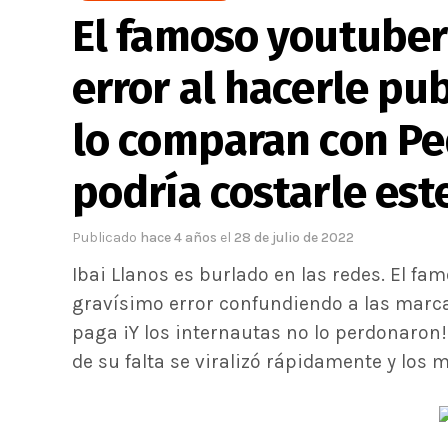
El famoso youtuber
error al hacerle pu
lo comparan con Pe
podría costarle est
Publicado
hace 4 años
el
28 de julio de 2022
Ibai Llanos es burlado en las redes. El f
gravísimo error confundiendo a las marc
paga ¡Y los internautas no lo perdonaron!
de su falta se viralizó rápidamente y los 