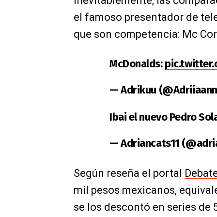
Inevitablemente, las compara
el famoso presentador de te
que son competencia: Mc Cor
McDonalds:
pic.twitte
— Adrikuu (@Adriiaan
Ibai el nuevo Pedro Sol
— Adriancats11 (@adri
Según reseña el portal
Debat
mil pesos mexicanos, equival
se los descontó en series de 