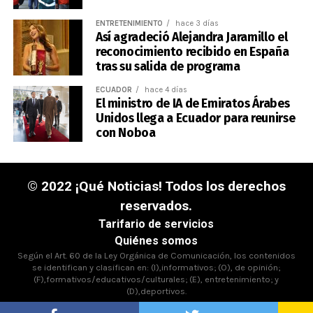
ENTRETENIMIENTO
hace 3 días
Así agradeció Alejandra Jaramillo el
reconocimiento recibido en España
tras su salida de programa
ECUADOR
hace 4 días
El ministro de IA de Emiratos Árabes
Unidos llega a Ecuador para reunirse
con Noboa
© 2022 ¡Qué Noticias! Todos los derechos
reservados.
Tarifario de servicios
Quiénes somos
Según el Art. 60 de la Ley Orgánica de Comunicación, los contenidos
se identifican y clasifican en: (I),informativos; (O), de opinión;
(F),formativos/educativos/culturales; (E), entretenimiento; y
(D),deportivos.