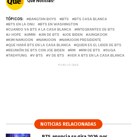
Qué Noticias!
TÓPICOS:
BANGTAN BOYS
BTS
BTS CASA BLANCA
BTS EN LA ONU
BTS EN WASHINGTON
CUANDO VA BTS A LA CASA BLANCA
INTEGRANTES DE BTS
J-HOPE
JIMIN
JIN DE BTS
JOE BIDEN
JUNGKOOK
KIM NAMJOON
NAMJOON
NAMJOON PRESIDENTE
QUE HARÁ BTS EN LA CASA BLANCA
QUIEN ES EL LIDER DE BTS
REUNIÓN DE BTS CON JOE BIDEN
RM
RM DE BTS
SUGA
TAEHYUNG
V BTS
V DE BTS
VER A BTS EN LA CASA BLANCA
PUBLICIDAD
NOTICIAS RELACIONADAS
BTS anuncia su gira 2026 por