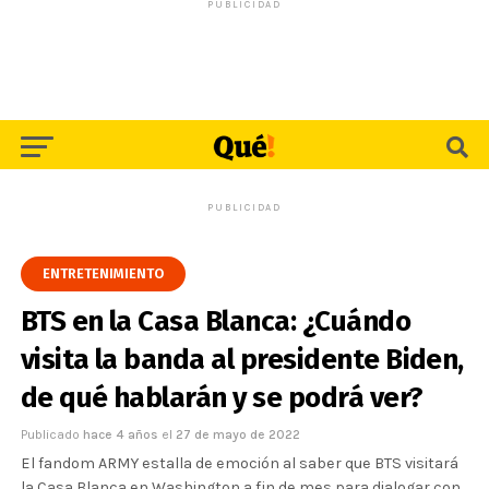
PUBLICIDAD
PUBLICIDAD
ENTRETENIMIENTO
BTS en la Casa Blanca: ¿Cuándo
visita la banda al presidente Biden,
de qué hablarán y se podrá ver?
Publicado
hace 4 años
el
27 de mayo de 2022
El fandom ARMY estalla de emoción al saber que BTS visitará
la Casa Blanca en Washington a fin de mes para dialogar con