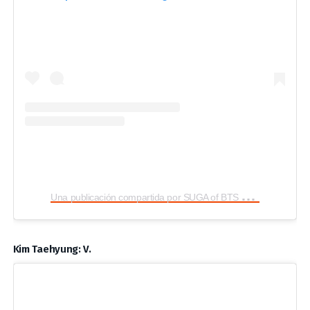
U
na publicación compartida por SUGA of BTS 민윤기 (@agustd)
Kim Taehyung: V.