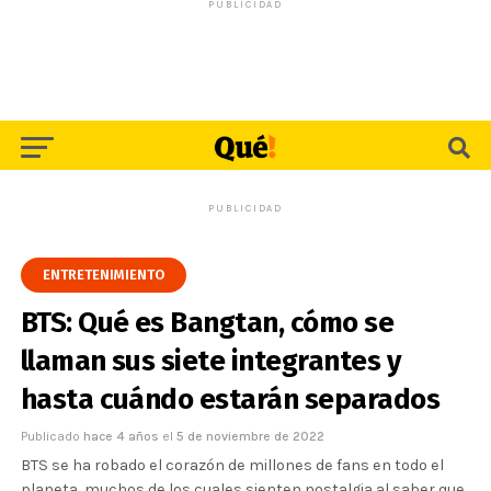
PUBLICIDAD
PUBLICIDAD
ENTRETENIMIENTO
BTS: Qué es Bangtan, cómo se
llaman sus siete integrantes y
hasta cuándo estarán separados
Publicado
hace 4 años
el
5 de noviembre de 2022
BTS se ha robado el corazón de millones de fans en todo el
planeta, muchos de los cuales sienten nostalgia al saber que