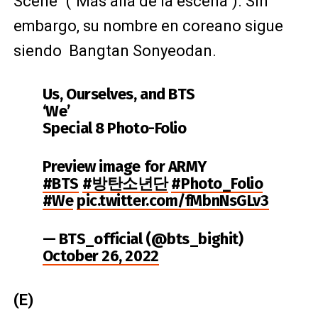
Scene" ("Más allá de la escena"). Sin
embargo, su nombre en coreano sigue
siendo Bangtan Sonyeodan.
Us, Ourselves, and BTS
‘We’
Special 8 Photo-Folio
Preview image for ARMY
#BTS
#방탄소년단
#Photo_Folio
#We
pic.twitter.com/fMbnNsGLv3
— BTS_official (@bts_bighit)
October 26, 2022
(E)