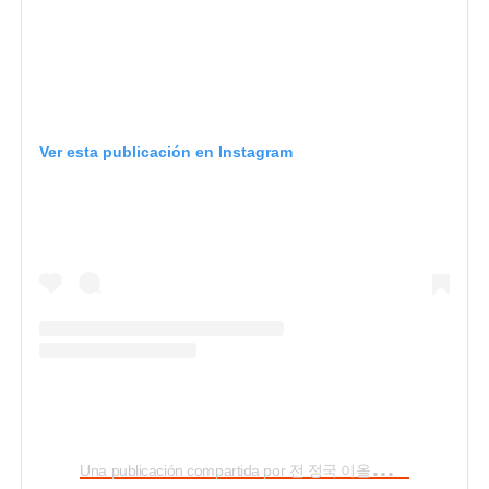
Ver esta publicación en Instagram
U
na publicación compartida por 전 정국 이올시다 (@jungkook.97)