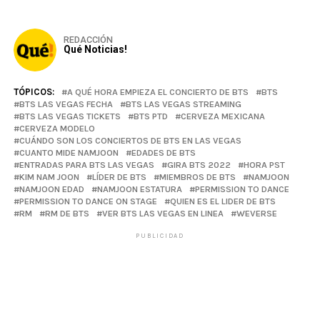
REDACCIÓN
Qué Noticias!
TÓPICOS:
A QUÉ HORA EMPIEZA EL CONCIERTO DE BTS
BTS
BTS LAS VEGAS FECHA
BTS LAS VEGAS STREAMING
BTS LAS VEGAS TICKETS
BTS PTD
CERVEZA MEXICANA
CERVEZA MODELO
CUÁNDO SON LOS CONCIERTOS DE BTS EN LAS VEGAS
CUANTO MIDE NAMJOON
EDADES DE BTS
ENTRADAS PARA BTS LAS VEGAS
GIRA BTS 2022
HORA PST
KIM NAM JOON
LÍDER DE BTS
MIEMBROS DE BTS
NAMJOON
NAMJOON EDAD
NAMJOON ESTATURA
PERMISSION TO DANCE
PERMISSION TO DANCE ON STAGE
QUIEN ES EL LIDER DE BTS
RM
RM DE BTS
VER BTS LAS VEGAS EN LINEA
WEVERSE
PUBLICIDAD