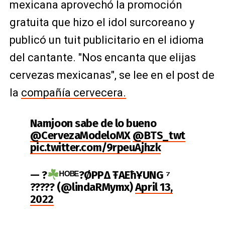
mexicana aprovechó la promoción
gratuita que hizo el idol surcoreano y
publicó un tuit publicitario en el idioma
del cantante. "Nos encanta que elijas
cervezas mexicanas", se lee en el post de
la
compañía cervecera.
Namjoon sabe de lo bueno
@CervezaModeloMX
@BTS_twt
pic.twitter.com/9rpeuAjhzk
— ?
ᴴᴼᴮᴱ?ØРРΔ ŦAEħҰUNG ⁷
????? (@lindaRMymx)
April 13,
2022