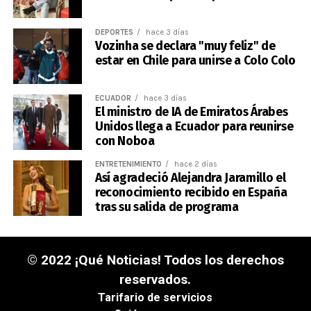
DEPORTES
hace 3 días
Vozinha se declara "muy feliz" de
estar en Chile para unirse a Colo Colo
ECUADOR
hace 3 días
El ministro de IA de Emiratos Árabes
Unidos llega a Ecuador para reunirse
con Noboa
ENTRETENIMIENTO
hace 2 días
Así agradeció Alejandra Jaramillo el
reconocimiento recibido en España
tras su salida de programa
© 2022 ¡Qué Noticias! Todos los derechos
reservados.
Tarifario de servicios