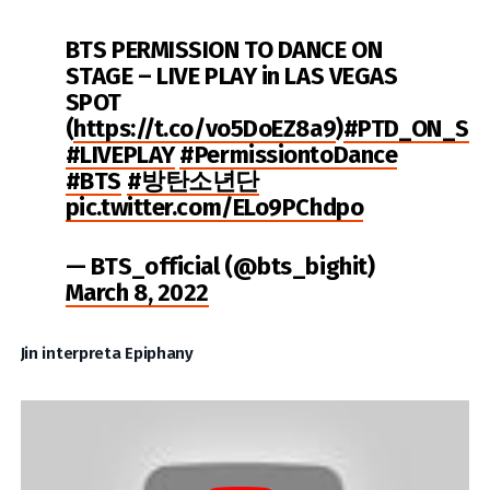
BTS PERMISSION TO DANCE ON
STAGE – LIVE PLAY in LAS VEGAS
SPOT
(
https://t.co/vo5DoEZ8a9
)
#PTD_ON_ST
#LIVEPLAY
#PermissiontoDance
#BTS
#방탄소년단
pic.twitter.com/ELo9PChdpo
— BTS_official (@bts_bighit)
March 8, 2022
Jin interpreta Epiphany