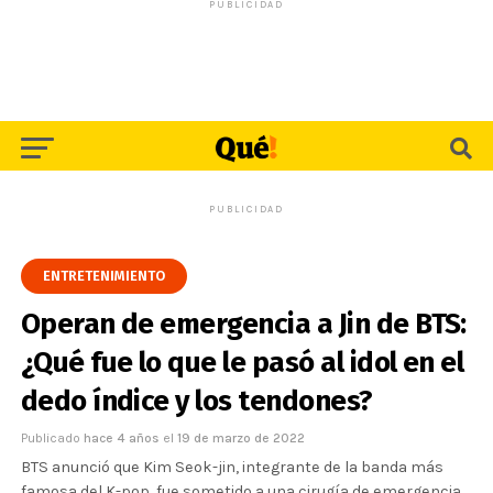
PUBLICIDAD
PUBLICIDAD
ENTRETENIMIENTO
Operan de emergencia a Jin de BTS:
¿Qué fue lo que le pasó al idol en el
dedo índice y los tendones?
Publicado
hace 4 años
el
19 de marzo de 2022
BTS anunció que Kim Seok-jin, integrante de la banda más
famosa del K-pop, fue sometido a una cirugía de emergencia