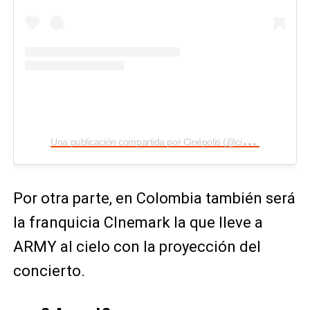
U
na publicación compartida por Cinépolis (@cinepolismx)
Por otra parte, en Colombia también será
la franquicia CInemark la que lleve a
ARMY al cielo con la proyección del
concierto.