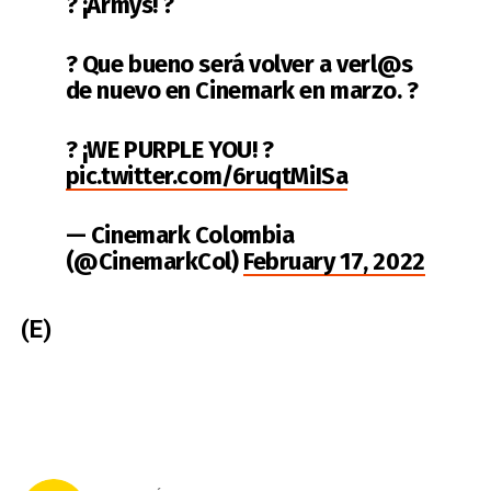
? ¡Armys! ?
? Que bueno será volver a verl@s
de nuevo en Cinemark en marzo. ?
? ¡WE PURPLE YOU! ?
pic.twitter.com/6ruqtMiISa
— Cinemark Colombia
(@CinemarkCol)
February 17, 2022
(E)