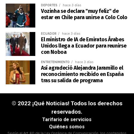
DEPORTES
hace 3 días
Vozinha se declara "muy feliz" de
estar en Chile para unirse a Colo Colo
ECUADOR
hace 3 días
El ministro de IA de Emiratos Árabes
Unidos llega a Ecuador para reunirse
con Noboa
ENTRETENIMIENTO
hace 3 días
Así agradeció Alejandra Jaramillo el
reconocimiento recibido en España
tras su salida de programa
© 2022 ¡Qué Noticias! Todos los derechos
reservados.
Tarifario de servicios
Quiénes somos
Según el Art. 60 de la Ley Orgánica de Comunicación, los contenidos