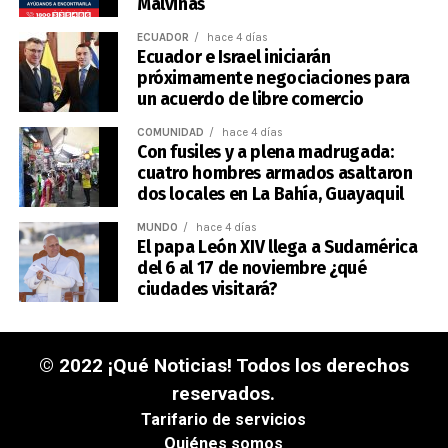
Malvinas
ECUADOR
hace 4 días
Ecuador e Israel iniciarán
próximamente negociaciones para
un acuerdo de libre comercio
COMUNIDAD
hace 4 días
Con fusiles y a plena madrugada:
cuatro hombres armados asaltaron
dos locales en La Bahía, Guayaquil
MUNDO
hace 4 días
El papa León XIV llega a Sudamérica
del 6 al 17 de noviembre ¿qué
ciudades visitará?
© 2022 ¡Qué Noticias! Todos los derechos
reservados.
Tarifario de servicios
Quiénes somos