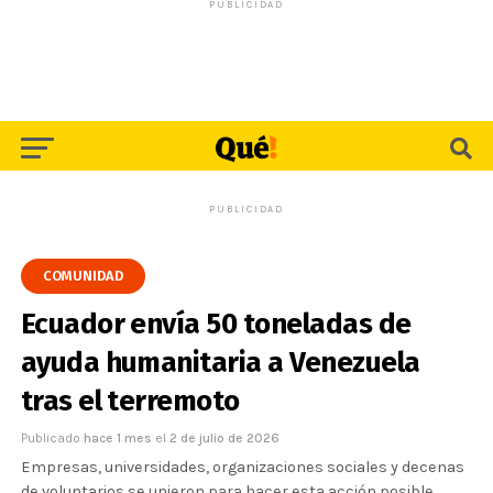
PUBLICIDAD
PUBLICIDAD
COMUNIDAD
Ecuador envía 50 toneladas de
ayuda humanitaria a Venezuela
tras el terremoto
Publicado
hace 1 mes
el
2 de julio de 2026
Empresas, universidades, organizaciones sociales y decenas
de voluntarios se unieron para hacer esta acción posible.