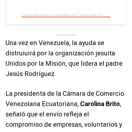
U
na publicación compartida de Cámara de Comercio VE (@ccve.ec)
PUBLICIDAD
Una vez en Venezuela, la ayuda se
distruiuirá por la organización jesuita
Unidos por la Misión
, que lidera el padre
Jesús Rodríguez.
La presidenta de la Cámara de Comercio
Venezolana Ecuatoriana,
Carolina Brito
,
señaló que el envío refleja el
compromiso de empresas, voluntarios y