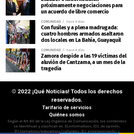
próximamente negociaciones para
un acuerdo de libre comercio
COMUNIDAD
hace 4 días
Con fusiles y a plena madrugada:
cuatro hombres armados asaltaron
dos locales en La Bahía, Guayaquil
COMUNIDAD
hace 4 días
Zamora despide a las 19 víctimas del
aluvión de Cantzama, a un mes de la
tragedia
© 2022 ¡Qué Noticias! Todos los derechos
reservados.
Tarifario de servicios
Quiénes somos
Según el Art. 60 de la Ley Orgánica de Comunicación, los contenidos
se identifican y clasifican en: (I),informativos; (O), de opinión;
(F),formativos/educativos/culturales; (E), entretenimiento; y