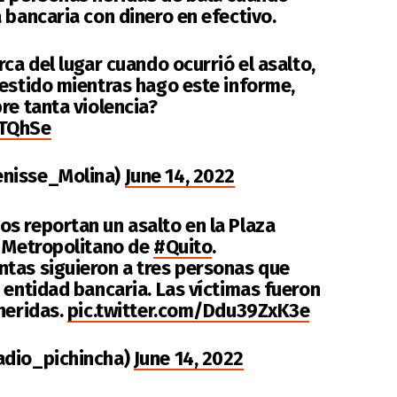
 bancaria con dinero en efectivo.
rca del lugar cuando ocurrió el asalto,
vestido mientras hago este informe,
re tanta violencia?
oTQhSe
enisse_Molina)
June 14, 2022
os reportan un asalto en la Plaza
o Metropolitano de
#Quito
.
tas siguieron a tres personas que
 entidad bancaria. Las víctimas fueron
heridas.
pic.twitter.com/Ddu39ZxK3e
adio_pichincha)
June 14, 2022