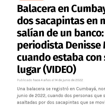
Balacera en Cumbay
dos sacapintas en 
salían de un banco: 
periodista Denisse 
cuando estaba con s
lugar (VIDEO)
Publicado
hace 4 años
el
14 de junio de 2022
Una balacera se registró en Cumbayá, noro
junio de 2022, cuando dos personas que 
asaltadas por dos sacapintas que se movi