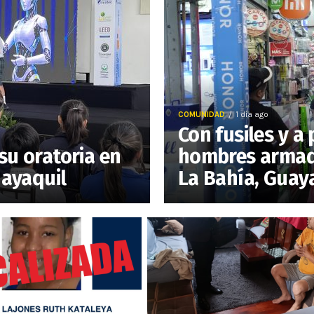
COMUNIDAD
1 día ago
Con fusiles y 
su oratoria en
hombres armado
uayaquil
La Bahía, Guay