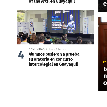
of the Arts, en Guayaquil
e
COMUNIDAD
hace 9 horas
Alumnos pusieron a prueba
su oratoria en concurso
EC
intercolegial en Guayaquil
E
n
c