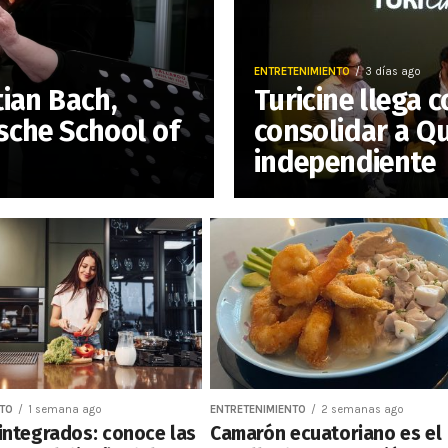
ENTRETENIMIENTO
3 días ago
tian Bach,
Turicine llega 
sche School of
consolidar a Qu
independiente
NTO
1 semana ago
ENTRETENIMIENTO
2 semanas ago
integrados: conoce las
Camarón ecuatoriano es el