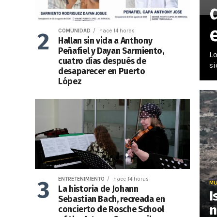
COMUNIDAD
hace 14 horas
Hallan sin vida a Anthony
Peñafiel y Dayan Sarmiento,
Lo
cuatro días después de
si
desaparecer en Puerto
López
ENTRETENIMIENTO
hace 14 horas
M
La historia de Johann
I
Sebastian Bach, recreada en
n
concierto de Rosche School