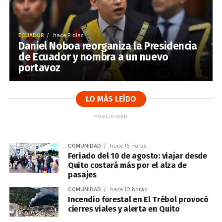
ECUADOR
hace 2 días
Daniel Noboa reorganiza la Presidencia
de Ecuador y nombra a un nuevo
portavoz
LO MÁS LEÍDO
PUBLICIDAD
COMUNIDAD
hace 15 horas
Feriado del 10 de agosto: viajar desde
Quito costará más por el alza de
pasajes
COMUNIDAD
hace 10 horas
Incendio forestal en El Trébol provocó
cierres viales y alerta en Quito