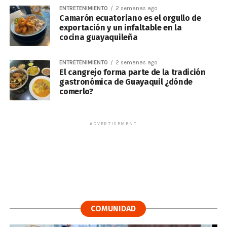
ENTRETENIMIENTO
2 semanas ago
Camarón ecuatoriano es el orgullo de
exportación y un infaltable en la
cocina guayaquileña
ENTRETENIMIENTO
2 semanas ago
El cangrejo forma parte de la tradición
gastronómica de Guayaquil ¿dónde
comerlo?
ADVERTISEMENT
COMUNIDAD