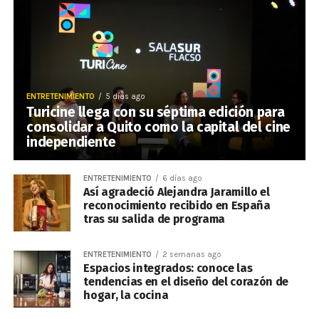
ENTRETENIMIENTO
5 días ago
Turicine llega con su séptima edición para
consolidar a Quito como la capital del cine
independiente
ENTRETENIMIENTO
6 días ago
Así agradeció Alejandra Jaramillo el
reconocimiento recibido en España
tras su salida de programa
ENTRETENIMIENTO
2 semanas ago
Espacios integrados: conoce las
tendencias en el diseño del corazón de
hogar, la cocina