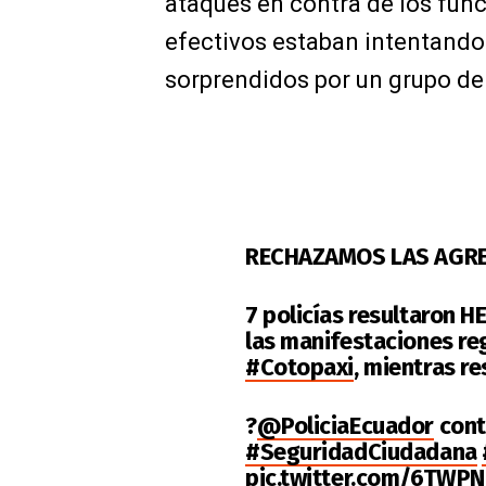
ataques en contra de los func
efectivos estaban intentando
sorprendidos por un grupo de
RECHAZAMOS LAS AGRE
7 policías resultaron
las manifestaciones re
#Cotopaxi
, mientras re
?
@PoliciaEcuador
cont
#SeguridadCiudadana
pic.twitter.com/6TW