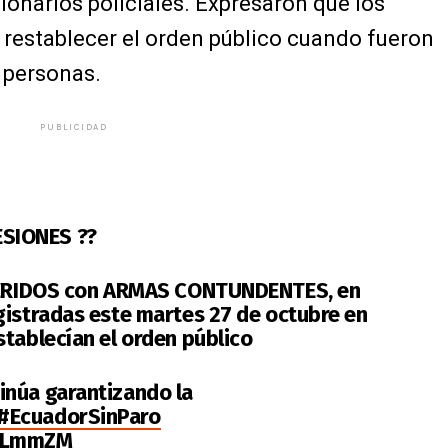
ionarios policiales. Expresaron que los
 restablecer el orden público cuando fueron
 personas.
PUBLICIDAD
SIONES ??
 HERIDOS con ARMAS CONTUNDENTES, en
gistradas este martes 27 de octubre en
stablecían el orden público
inúa garantizando la
#EcuadorSinParo
PNLmmZM