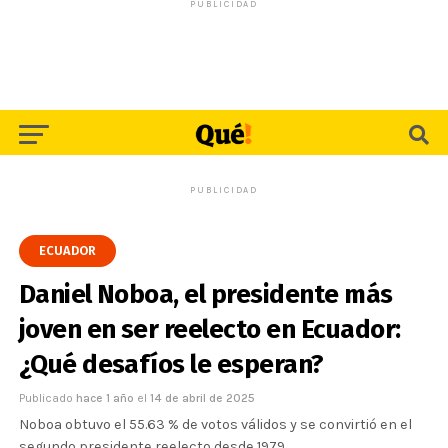
PUBLICIDAD
PUBLICIDAD
ECUADOR
Daniel Noboa, el presidente más
joven en ser reelecto en Ecuador:
¿Qué desafíos le esperan?
Publicado
hace 1 año
el
14 de abril de 2025
Noboa obtuvo el 55.63 % de votos válidos y se convirtió en el
segundo presidente reelecto desde 1979.