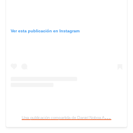
Ver esta publicación en Instagram
U
na publicación compartida de Daniel Noboa Azin (@danielnoboaok)