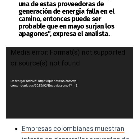
una de estas proveedoras de
generación de energía falla en el
camino, entonces puede ser
probable que
en mayo surjan los
apagone
s", expresa el analista.
Reproductor
Media error: Format(s) not supported
de
or source(s) not found
vídeo
Descargar archivo: https://quenoticias.com/wp-
content/uploads/2025/02/Entrevista-.mp4?_=1
Empresas colombianas muestran