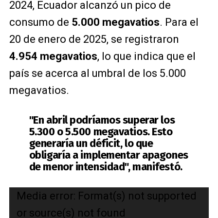
2024, Ecuador alcanzó un pico de
consumo de
5.000 megavatios
. Para el
20 de enero de 2025, se registraron
4.954 megavatios
, lo que indica que el
país se acerca al umbral de los 5.000
megavatios.
"En abril podríamos superar los
5.300 o 5.500 megavatios. Esto
generaría un déficit, lo que
obligaría a implementar apagones
de menor intensidad", manifestó.
Reproductor
Media error: Format(s) not supported
de
or source(s) not found
vídeo