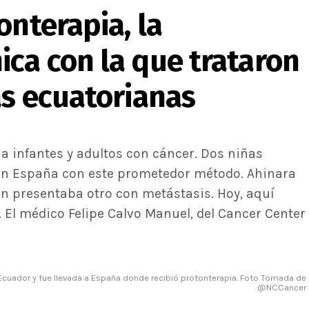
onterapia, la
ca con la que trataron
as ecuatorianas
 a infantes y adultos con cáncer. Dos niñas
 en España con este prometedor método. Ahinara
en presentaba otro con metástasis. Hoy, aquí
 El médico Felipe Calvo Manuel, del Cancer Center
 Ecuador y fue llevada a España donde recibió protonterapia. Foto Tomada de
@NCCancer