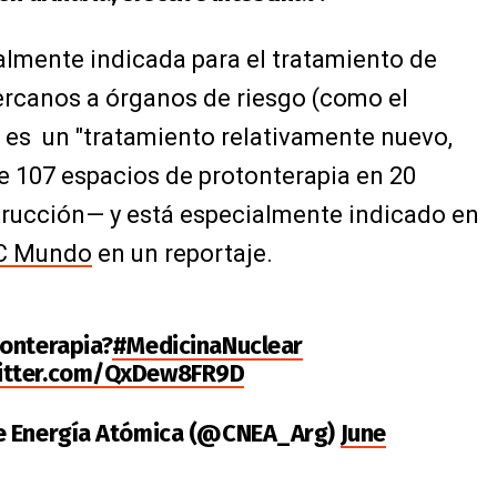
almente indicada para el tratamiento de
cercanos a órganos de riesgo (como el
te es un "tratamiento relativamente nuevo,
e 107 espacios de protonterapia en 20
strucción— y está especialmente indicado en
C Mundo
en un reportaje.
tonterapia?
#MedicinaNuclear
witter.com/QxDew8FR9D
e Energía Atómica (@CNEA_Arg)
June