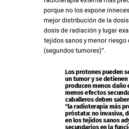
radioterapia externa más prec
porque no los expone inneces
mejor distribución de la dosis
dosis de radiación y lugar exa
tejidos sanos y menor riesgo
(segundos tumores)”.
Los protones pueden se
un tumor y se detienen 
producen menos daño en
menos efectos secundar
caballeros deben saber
"la radioterapia más pr
próstata: no invasiva, 
en los tejidos sanos a
secundarios en la función