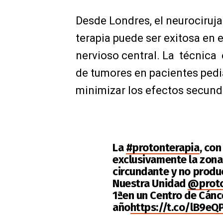
Desde Londres, el neurociruj
terapia puede ser exitosa en 
nervioso central. La técnica
de tumores en pacientes pedi
minimizar los efectos secunda
La
#protonterapia
, con
exclusivamente la zona 
circundante y no produ
Nuestra Unidad
@proto
1ªen un Centro de Cánc
año
https://t.co/lB9eQ