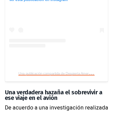
U
na publicación compartida de Despierta America (@despiertamerica)
Una verdadera hazaña
el sobrevivir a
ese viaje en el avión
De acuerdo a una investigación realizada