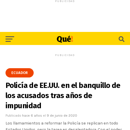
PUBLICIDAD
PUBLICIDAD
ECUADOR
Policía de EE.UU. en el banquillo de
los acusados tras años de
impunidad
Publicado
hace 6 años
el
9 de junio de 2020
Los llamamientos a reformar la Policía se replican en todo
Estados Unidos, pero la tarea es desalentadora. Con el poder