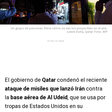
Un grupo de personas filma cómo se ven los proyectiles en el aire,
sobre Doha, Qatar. Foto: AFP
PUBLICIDAD
El gobierno de
Qatar
condenó el reciente
ataque de misiles que lanzó Irán
contra
la
base aérea de Al Udeid
, que se usa por
tropas de Estados Unidos en su