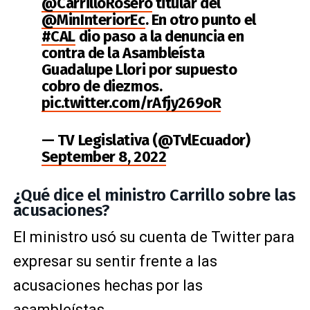
@CarrilloRosero
titular del
@MinInteriorEc
. En otro punto el
#CAL
dio paso a la denuncia en
contra de la Asambleísta
Guadalupe Llori por supuesto
cobro de diezmos.
pic.twitter.com/rAfjy269oR
— TV Legislativa (@TvlEcuador)
September 8, 2022
¿
Qué dice el ministro Carrillo sobre las
acusaciones?
El ministro usó su cuenta de Twitter para
expresar su sentir frente a las
acusaciones hechas por las
asambleístas.