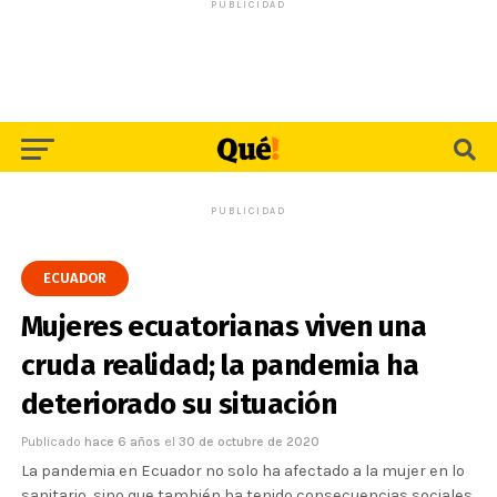
PUBLICIDAD
PUBLICIDAD
ECUADOR
Mujeres ecuatorianas viven una
cruda realidad; la pandemia ha
deteriorado su situación
Publicado
hace 6 años
el
30 de octubre de 2020
La pandemia en Ecuador no solo ha afectado a la mujer en lo
sanitario, sino que también ha tenido consecuencias sociales