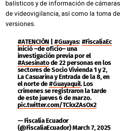
balísticos y de información de cámaras
de videovigilancia, así como la toma de
versiones.
#ATENCIÓN
|
#Guayas
:
#FiscalíaEc
inició –de oficio– una
investigación previa por el
#Asesinato
de 22 personas en los
sectores de Socio Vivienda 1 y 2,
La Casuarina y Entrada de la 8, en
el norte de
#Guayaquil
. Los
crímenes se registraron la tarde
de este jueves 6 de marzo.
pic.twitter.com/TCkxZAsOx2
— Fiscalía Ecuador
(@FiscaliaEcuador)
March 7, 2025