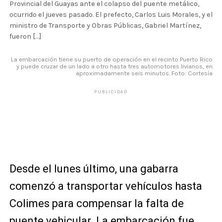
Provincial del Guayas ante el colapso del puente metálico,
ocurrido el jueves pasado. El prefecto, Carlos Luis Morales, y el
ministro de Transporte y Obras Públicas, Gabriel Martínez,
fueron […]
La embarcación tiene su puerto de operación en el recinto Puerto Rico
y puede cruzar de un lado a otro hasta tres automotores livianos, en
aproximadamente seis minutos. Foto: Cortesía
PUBLICIDAD
Desde el lunes último, una gabarra
comenzó a transportar vehículos hasta
Colimes para compensar la falta de
puente vehicular. La embarcación fue