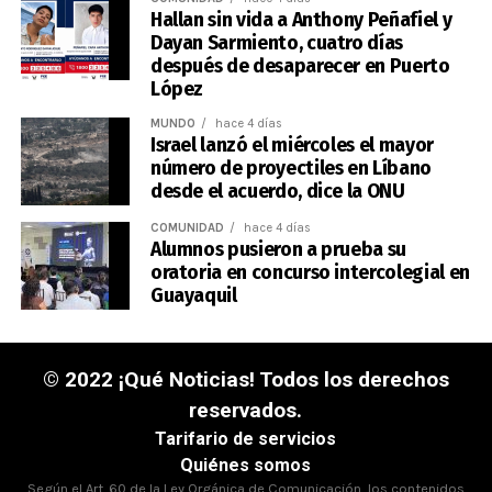
Hallan sin vida a Anthony Peñafiel y
Dayan Sarmiento, cuatro días
después de desaparecer en Puerto
López
MUNDO
hace 4 días
Israel lanzó el miércoles el mayor
número de proyectiles en Líbano
desde el acuerdo, dice la ONU
COMUNIDAD
hace 4 días
Alumnos pusieron a prueba su
oratoria en concurso intercolegial en
Guayaquil
© 2022 ¡Qué Noticias! Todos los derechos
reservados.
Tarifario de servicios
Quiénes somos
Según el Art. 60 de la Ley Orgánica de Comunicación, los contenidos