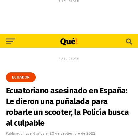
PUBLICIDAD
PUBLICIDAD
ECUADOR
Ecuatoriano asesinado en España:
Le dieron una puñalada para
robarle un scooter, la Policía busca
al culpable
Publicado
hace 4 años
el
20 de septiembre de 2022