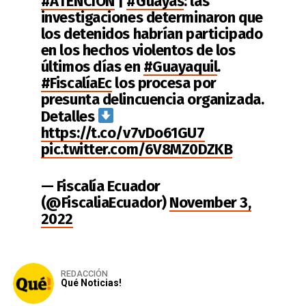
#ATENCIÓN
|
#Guayas
: las
investigaciones determinaron que
los detenidos habrían participado
en los hechos violentos de los
últimos días en
#Guayaquil
.
#FiscalíaEc
los procesa por
presunta delincuencia organizada.
Detalles
https://t.co/v7vDo61GU7
pic.twitter.com/6V8MZ0DZKB
— Fiscalía Ecuador
(@FiscaliaEcuador)
November 3,
2022
REDACCIÓN
Qué Noticias!