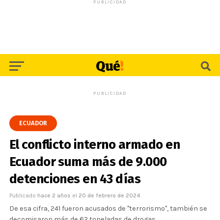
PUBLICIDAD
PUBLICIDAD
ECUADOR
El conflicto interno armado en
Ecuador suma más de 9.000
detenciones en 43 días
Publicado
hace 2 años
el
20 de febrero de 2024
De esa cifra, 241 fueron acusados de "terrorismo", también se
decomisaron más de 62 toneladas de drogas.