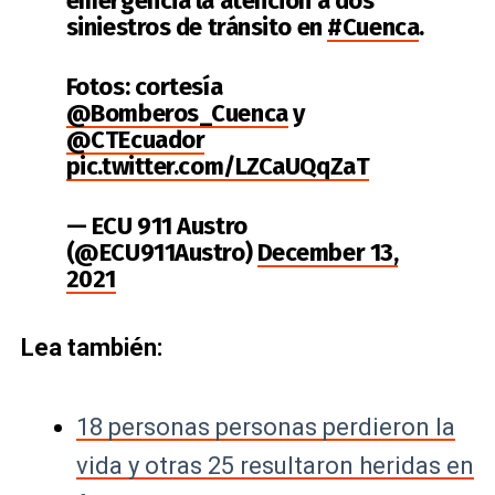
emergencia la atención a dos
siniestros de tránsito en
#Cuenca
.
Fotos: cortesía
@Bomberos_Cuenca
y
@CTEcuador
pic.twitter.com/LZCaUQqZaT
— ECU 911 Austro
(@ECU911Austro)
December 13,
2021
Lea también:
18 personas personas perdieron la
vida y otras 25 resultaron heridas en