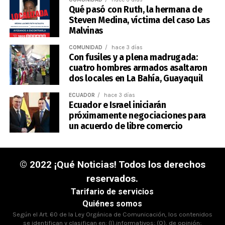
Qué pasó con Ruth, la hermana de
Steven Medina, víctima del caso Las
Malvinas
COMUNIDAD
hace 3 días
Con fusiles y a plena madrugada:
cuatro hombres armados asaltaron
dos locales en La Bahía, Guayaquil
ECUADOR
hace 3 días
Ecuador e Israel iniciarán
próximamente negociaciones para
un acuerdo de libre comercio
© 2022 ¡Qué Noticias! Todos los derechos
reservados.
Tarifario de servicios
Quiénes somos
Según el Art. 60 de la Ley Orgánica de Comunicación, los contenidos
se identifican y clasifican en: (I),informativos; (O), de opinión;