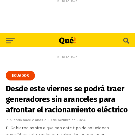
PUBLICIDAD
PUBLICIDAD
ECUADOR
Desde este viernes se podrá traer
generadores sin aranceles para
afrontar el racionamiento eléctrico
Publicado
hace 2 años
el
10 de octubre de 2024
El Gobierno aspira a que con este tipo de soluciones
energéticas alternativas, se alivie las operaciones