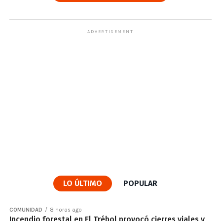
ADVERTISEMENT
LO ÚLTIMO
POPULAR
COMUNIDAD
8 horas ago
Incendio forestal en El Trébol provocó cierres viales y