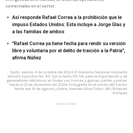
comerciales en el sector.
Así responde Rafael Correa a la prohibición que le
impuso Estados Unidos: Esta incluye a Jorge Glas y
a las familias de ambos
"Rafael Correa ya tiene fecha para rendir su versión
libre y voluntaria por el delito de traición a la Patria",
afirma Núñez
Quito, viernes 4 de octubre del 2024 El Gobierno Nacional mediante
decreto Ejecutivo No. 411, fijó la tarifa 0% IVA, para la importación y de
generadores eléctricos en todas sus formas y gamas, partes y piezas
hasta el 31 de diciembre del 2024. Fotografía en el sector del Centro
Norte ave 19 de Agosto y Patria, Avenida Ulloa. Fotos :API /Rolando
Enríquez
PUBLICIDAD