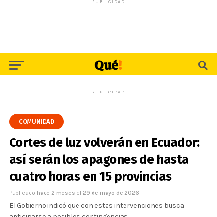
PUBLICIDAD
PUBLICIDAD
COMUNIDAD
Cortes de luz volverán en Ecuador:
así serán los apagones de hasta
cuatro horas en 15 provincias
Publicado
hace 2 meses
el
29 de mayo de 2026
El Gobierno indicó que con estas intervenciones busca
anticiparse a posibles contingencias.