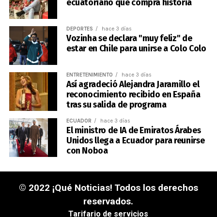
ecuatoriano que compra historia
DEPORTES
hace 3 días
Vozinha se declara "muy feliz" de
estar en Chile para unirse a Colo Colo
ENTRETENIMIENTO
hace 3 días
Así agradeció Alejandra Jaramillo el
reconocimiento recibido en España
tras su salida de programa
ECUADOR
hace 3 días
El ministro de IA de Emiratos Árabes
Unidos llega a Ecuador para reunirse
con Noboa
© 2022 ¡Qué Noticias! Todos los derechos
reservados.
Tarifario de servicios