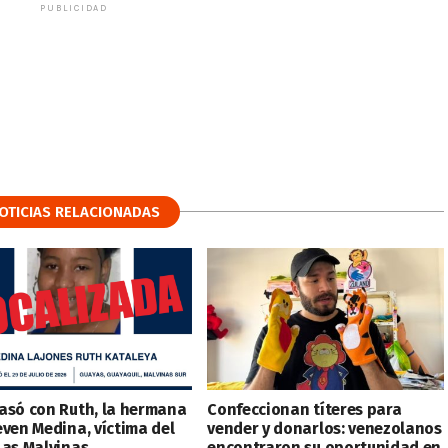
PUBLICIDAD
OTICIAS RELACIONADAS
asó con Ruth, la hermana
Confeccionan títeres para
even Medina, víctima del
vender y donarlos: venezolanos
Las Malvinas
encontraron su oportunidad en