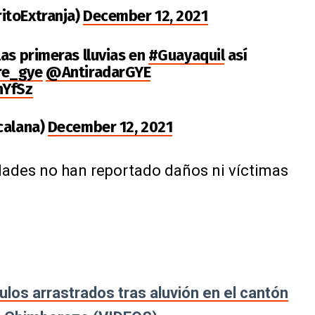
itoExtranja)
December 12, 2021
as primeras lluvias en
#Guayaquil
así
re_gye
@AntiradarGYE
hYfSz
calana)
December 12, 2021
dades no han reportado daños ni víctimas
los arrastrados tras aluvión en el cantón