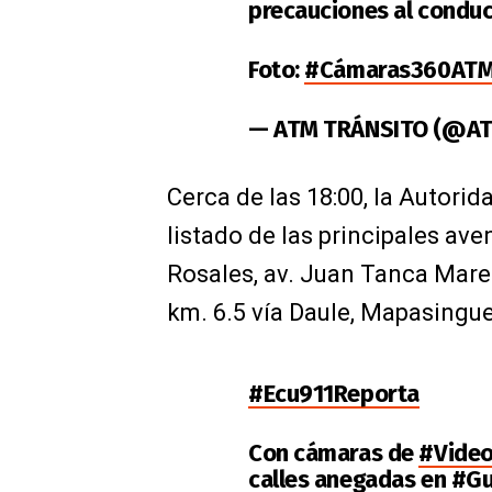
precauciones al conduci
Foto:
#Cámaras360AT
— ATM TRÁNSITO (@AT
Cerca de las 18:00, la Autori
listado de las principales av
Rosales, av. Juan Tanca Maren
km. 6.5 vía Daule, Mapasingue 
#Ecu911Reporta
Con cámaras de
#Video
calles anegadas en
#Gu