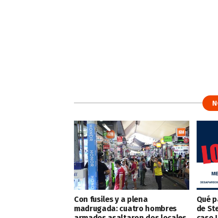
N
Con fusiles y a plena
Qué p
madrugada: cuatro hombres
de St
armados asaltaron dos locales
caso 