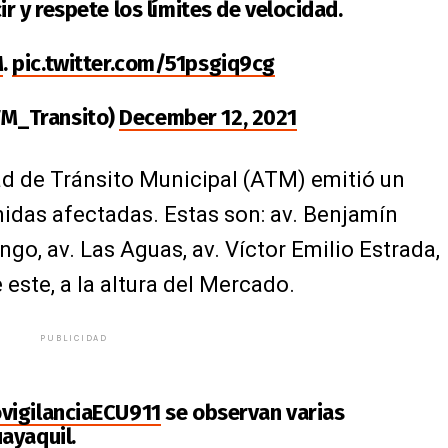
r y respete los límites de velocidad.
M
.
pic.twitter.com/51psgiq9cg
M_Transito)
December 12, 2021
dad de Tránsito Municipal (ATM) emitió un
enidas afectadas. Estas son: av. Benjamín
go, av. Las Aguas, av. Víctor Emilio Estrada,
este, a la altura del Mercado.
PUBLICIDAD
vigilanciaECU911
se observan varias
ayaquil
.