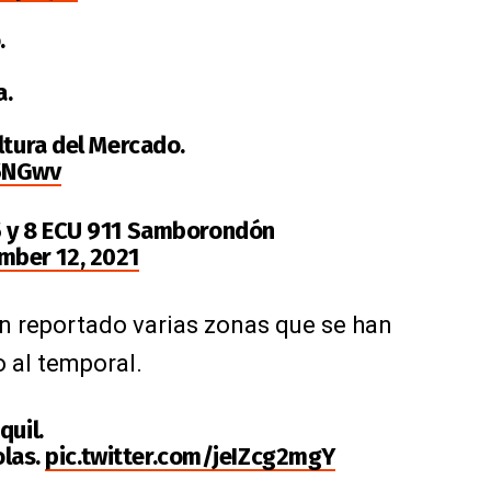
.
a.
ltura del Mercado.
K5NGwv
5 y 8 ECU 911 Samborondón
mber 12, 2021
an reportado varias zonas que se han
 al temporal.
quil.
olas.
pic.twitter.com/jeIZcg2mgY