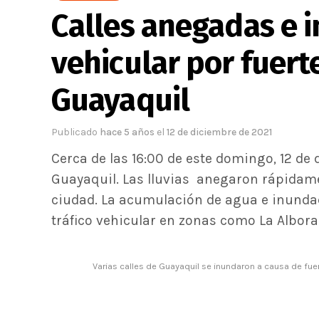
Calles anegadas e i
vehicular por fuert
Guayaquil
Publicado
hace 5 años
el
12 de diciembre de 2021
Cerca de las 16:00 de este domingo, 12 de
Guayaquil. Las lluvias anegaron rápidament
ciudad. La acumulación de agua e inunda
tráfico vehicular en zonas como La Alborad
Varias calles de Guayaquil se inundaron a causa de fu