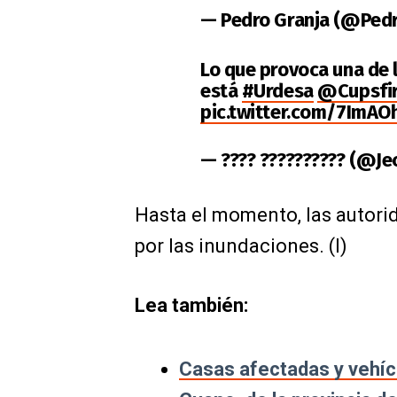
— Pedro Granja (@Pedr
Lo que provoca una de l
está
#Urdesa
@Cupsfi
pic.twitter.com/7ImAO
— ???? ?????????? (@Je
Hasta el momento, las autori
por las inundaciones. (I)
Lea también:
Casas afectadas y vehícu