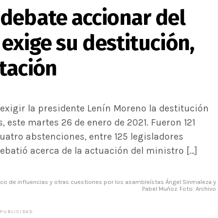
debate accionar del
 exige su destitución,
otación
exigir la presidente Lenín Moreno la destitución
s, este martes 26 de enero de 2021. Fueron 121
cuatro abstenciones, entre 125 legisladores
debatió acerca de la actuación del ministro […]
fico de influencias y otras cuestiones por los asambleístas Ángel Sinmaleza y
Pabel Muñoz. Foto: Archivo
PUBLICIDAD