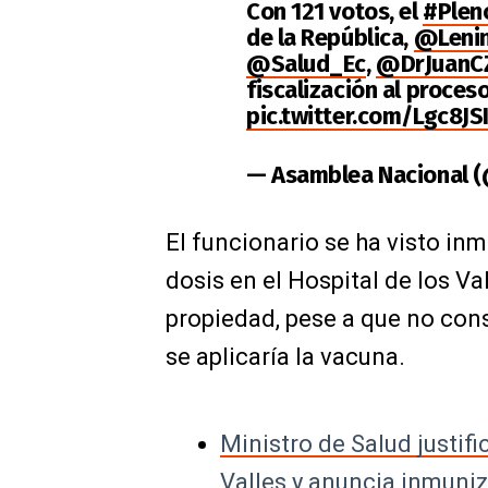
Con 121 votos, el
#Plen
de la República,
@Leni
@Salud_Ec
,
@DrJuanCZ
fiscalización al proces
pic.twitter.com/Lgc8JS
— Asamblea Nacional 
El funcionario se ha visto in
dosis en el Hospital de los Val
propiedad, pese a que no const
se aplicaría la vacuna.
Ministro de Salud justifi
Valles y anuncia inmuniz