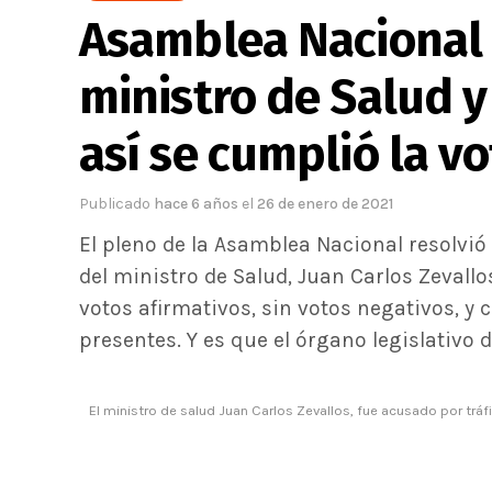
Asamblea Nacional 
ministro de Salud y
así se cumplió la v
Publicado
hace 6 años
el
26 de enero de 2021
El pleno de la Asamblea Nacional resolvió 
del ministro de Salud, Juan Carlos Zevallo
votos afirmativos, sin votos negativos, y 
presentes. Y es que el órgano legislativo 
El ministro de salud Juan Carlos Zevallos, fue acusado por trá