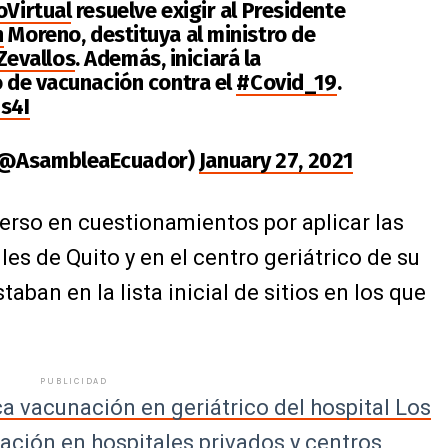
oVirtual
resuelve exigir al Presidente
n
Moreno, destituya al ministro de
evallos
. Además, iniciará la
o de vacunación contra el
#Covid_19
.
Is4I
(@AsambleaEcuador)
January 27, 2021
merso en cuestionamientos por aplicar las
les de Quito y en el centro geriátrico de su
aban en la lista inicial de sitios en los que
PUBLICIDAD
ca vacunación en geriátrico del hospital Los
ación en hospitales privados y centros