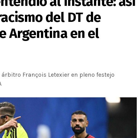
ntendió al instante: así
racismo del DT de
te Argentina en el
árbitro François Letexier en pleno festejo
A