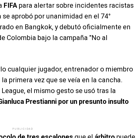
la
FIFA
para alertar sobre incidentes racistas
a se aprobó por unanimidad en el 74°
brado en Bangkok, y debutó oficialmente en
de Colombia bajo la campaña "No al
rlo cualquier jugador, entrenador o miembro
 la primera vez que se veía en la cancha.
League, el mismo gesto se usó tras la
Gianluca Prestianni por un presunto insulto
PUBLICIDAD
ocolo de tres escalones
que el
árbitro
puede