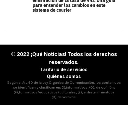
eliminación de la tasa de $42: Una guía
para entender los cambios en este
sistema de courier
© 2022 ¡Qué Noticias! Todos los derechos
reservados.
Tarifario de servicios
Quiénes somos
Según el Art. 60 de la Ley Orgánica de Comunicación, los contenidos
se identifican y clasifican en: (I),informativos; (O), de opinión;
(F),formativos/educativos/culturales; (E), entretenimiento; y
(D),deportivos.