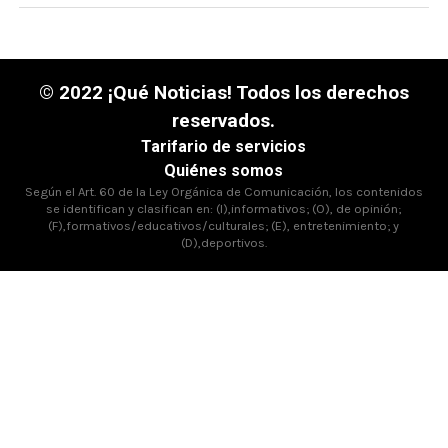
© 2022 ¡Qué Noticias! Todos los derechos
reservados.
Tarifario de servicios
Quiénes somos
Según el Art. 60 de la Ley Orgánica de Comunicación, los contenidos
se identifican y clasifican en: (I),informativos; (O), de opinión;
(F),formativos/educativos/culturales; (E), entretenimiento; y
(D),deportivos.