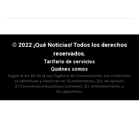
© 2022 ¡Qué Noticias! Todos los derechos
reservados.
Tarifario de servicios
Quiénes somos
Según el Art. 60 de la Ley Orgánica de Comunicación, los contenidos
se identifican y clasifican en: (I),informativos; (O), de opinión;
(F),formativos/educativos/culturales; (E), entretenimiento; y
(D),deportivos.