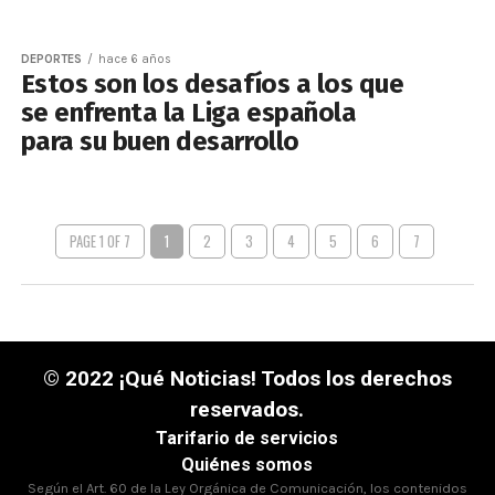
DEPORTES
hace 6 años
Estos son los desafíos a los que
se enfrenta la Liga española
para su buen desarrollo
PAGE 1 OF 7
1
2
3
4
5
6
7
© 2022 ¡Qué Noticias! Todos los derechos
reservados.
Tarifario de servicios
Quiénes somos
Según el Art. 60 de la Ley Orgánica de Comunicación, los contenidos