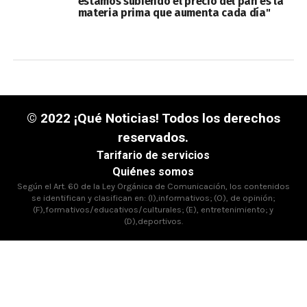
estamos subiendo el precio del pan es la
materia prima que aumenta cada día"
© 2022 ¡Qué Noticias! Todos los derechos
reservados.
Tarifario de servicios
Quiénes somos
Según el Art. 60 de la Ley Orgánica de Comunicación, los contenidos
se identifican y clasifican en: (I),informativos; (O), de opinión;
(F),formativos/educativos/culturales; (E), entretenimiento; y
(D),deportivos.