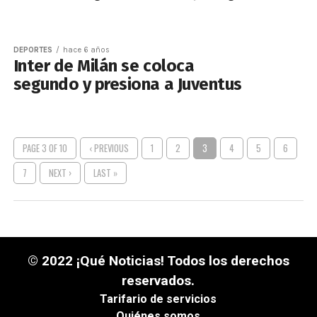
DEPORTES
hace 6 años
Inter de Milán se coloca
segundo y presiona a Juventus
PAGE 3 OF 10
‹ PREVIOUS
1
2
3
4
5
6
7
NEXT ›
LAST »
© 2022 ¡Qué Noticias! Todos los derechos
reservados.
Tarifario de servicios
Quiénes somos