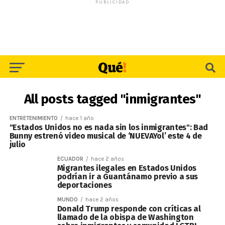
PUBLICIDAD
All posts tagged "inmigrantes"
ENTRETENIMIENTO
hace 1 año
"Estados Unidos no es nada sin los inmigrantes": Bad
Bunny estrenó video musical de ‘NUEVAYol’ este 4 de
julio
ECUADOR
hace 2 años
Migrantes ilegales en Estados Unidos
podrían ir a Guantánamo previo a sus
deportaciones
MUNDO
hace 2 años
Donald Trump responde con críticas al
llamado de la obispa de Washington