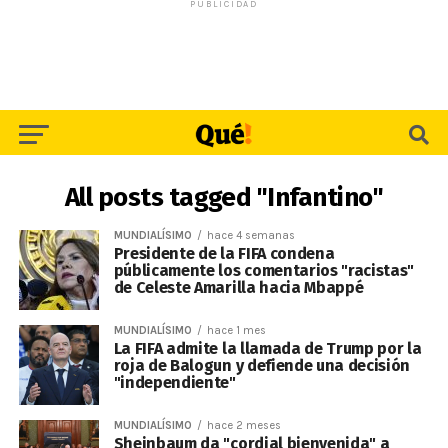
PUBLICIDAD
All posts tagged "Infantino"
MUNDIALÍSIMO
hace 4 semanas
Presidente de la FIFA condena
públicamente los comentarios "racistas"
de Celeste Amarilla hacia Mbappé
MUNDIALÍSIMO
hace 1 mes
La FIFA admite la llamada de Trump por la
roja de Balogun y defiende una decisión
"independiente"
MUNDIALÍSIMO
hace 2 meses
Sheinbaum da "cordial bienvenida" a