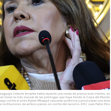
raguaya Celeste Amarilla habla durante una rueda de prensa este martes, en
imas horas la más inusual de las prórrogas que haya tenido la Copa del Mundo
ya contra el astro Kylian Mbappé causaran polémica y provocaran una dura
 e instituciones de ambos países en contra del racismo. EFE/ Juan Pablo Pino