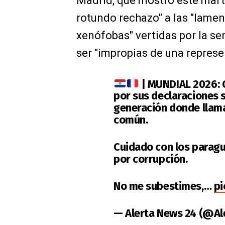
Madrid, que mostró este mart
rotundo rechazo" a las "lamen
xenófobas" vertidas por la s
ser "impropias de una represen
| MUNDIAL 2026: C
por sus declaraciones 
generación donde llama
común.
Cuidado con los paragu
por corrupción.
No me subestimes,…
pi
— Alerta News 24 (@A