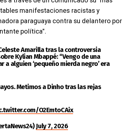
es a través de un comunicado su "más
tables manifestaciones racistas y
enadora paraguaya contra su delantero por
tante política".
eleste Amarilla tras la controversia
sobre Kylian Mbappé: “Vengo de una
r a alguien ‘pequeño mierda negro’ era
ayos. Metimos a Dinho tras las rejas
c.twitter.com/O2EmtoCAix
lertaNews24)
July 7, 2026