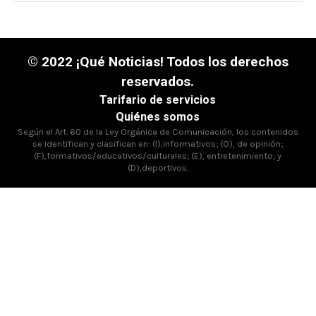
© 2022 ¡Qué Noticias! Todos los derechos
reservados.
Tarifario de servicios
Quiénes somos
Según el Art. 60 de la Ley Orgánica de Comunicación, los contenidos
se identifican y clasifican en: (I),informativos; (O), de opinión;
(F),formativos/educativos/culturales; (E), entretenimiento; y
(D),deportivos.