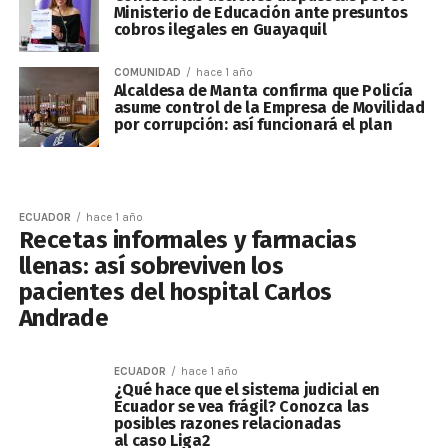
Ministerio de Educación ante presuntos
cobros ilegales en Guayaquil
COMUNIDAD
hace 1 año
Alcaldesa de Manta confirma que Policía
asume control de la Empresa de Movilidad
por corrupción: así funcionará el plan
ECUADOR
hace 1 año
Recetas informales y farmacias
llenas: así sobreviven los
pacientes del hospital Carlos
Andrade
ECUADOR
hace 1 año
¿Qué hace que el sistema judicial en
Ecuador se vea frágil? Conozca las
posibles razones relacionadas
al caso Liga2