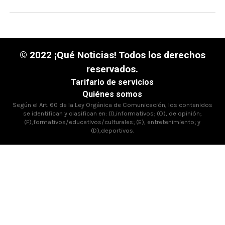
© 2022 ¡Qué Noticias! Todos los derechos
reservados.
Tarifario de servicios
Quiénes somos
Según el Art. 60 de la Ley Orgánica de Comunicación, los contenidos
se identifican y clasifican en: (I),informativos; (O), de opinión;
(F),formativos/educativos/culturales; (E), entretenimiento; y
(D),deportivos.