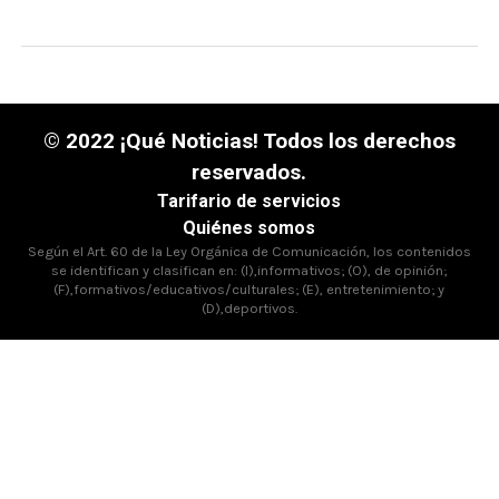
© 2022 ¡Qué Noticias! Todos los derechos
reservados.
Tarifario de servicios
Quiénes somos
Según el Art. 60 de la Ley Orgánica de Comunicación, los contenidos
se identifican y clasifican en: (I),informativos; (O), de opinión;
(F),formativos/educativos/culturales; (E), entretenimiento; y
(D),deportivos.