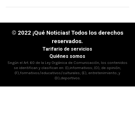
© 2022 ¡Qué Noticias! Todos los derechos
reservados.
Tarifario de servicios
Quiénes somos
Según el Art. 60 de la Ley Orgánica de Comunicación, los contenidos
se identifican y clasifican en: (I),informativos; (O), de opinión;
(F),formativos/educativos/culturales; (E), entretenimiento; y
(D),deportivos.